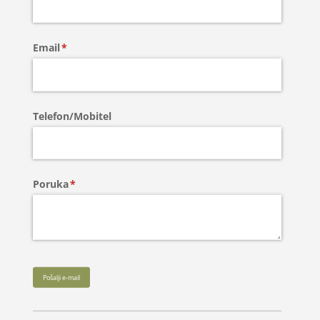
Email
(required)
*
Telefon/​Mobitel
Poruka
(required)
*
Pošalji e-mail