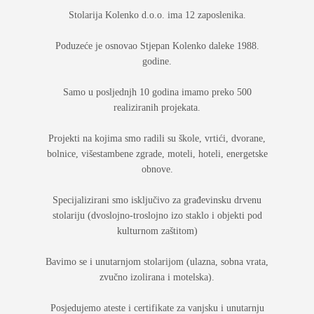
Stolarija Kolenko d.o.o. ima 12 zaposlenika.
Poduzeće je osnovao Stjepan Kolenko daleke 1988.
godine.
Samo u posljednjh 10 godina imamo preko 500
realiziranih projekata.
Projekti na kojima smo radili su škole, vrtići, dvorane,
bolnice, višestambene zgrade, moteli, hoteli, energetske
obnove.
Specijalizirani smo isključivo za građevinsku drvenu
stolariju (dvoslojno-troslojno izo staklo i objekti pod
kulturnom zaštitom)
Bavimo se i unutarnjom stolarijom (ulazna, sobna vrata,
zvučno izolirana i motelska).
Posjedujemo ateste i certifikate za vanjsku i unutarnju