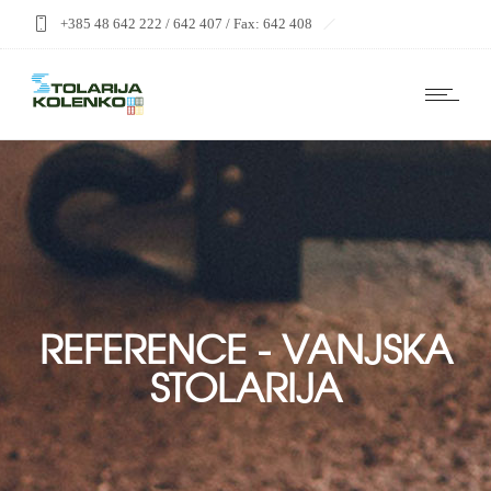
+385 48 642 222 / 642 407 / Fax: 642 408
stolarija@kolenko-drvo.hr
REFERENCE - VANJSKA
STOLARIJA