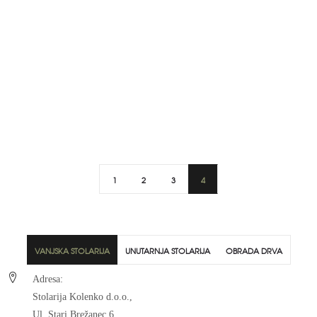
1
2
3
4
VANJSKA STOLARIJA
UNUTARNJA STOLARIJA
OBRADA DRVA
Adresa:
Stolarija Kolenko d.o.o.,
Ul. Stari Brežanec 6