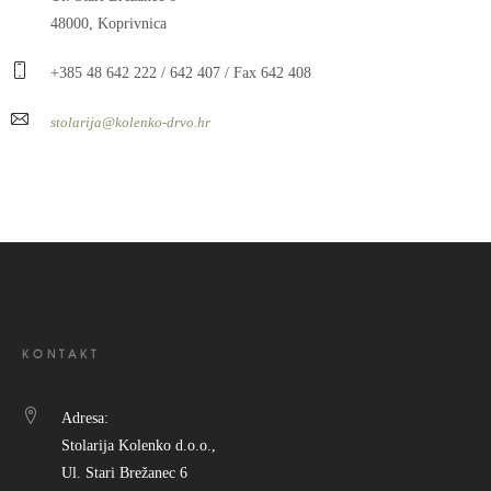
48000, Koprivnica
+385 48 642 222 / 642 407 / Fax 642 408
stolarija@kolenko-drvo.hr
KONTAKT
Adresa:
Stolarija Kolenko d.o.o.,
Ul. Stari Brežanec 6